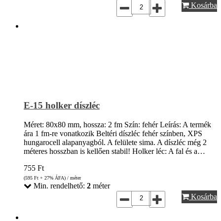
Kosárba
E-15 holker díszléc
Méret: 80x80 mm, hossza: 2 fm Szín: fehér Leírás: A termék
ára 1 fm-re vonatkozik Beltéri díszléc fehér színben, XPS
hungarocell alapanyagból. A felülete sima. A díszléc még 2
méteres hosszban is kellően stabil! Holker léc: A fal és a…
755
Ft
(595
Ft
+ 27% ÁFA) / méter
Min. rendelhető:
2
méter
Kosárba