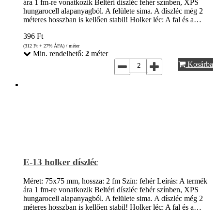
ára 1 fm-re vonatkozik Beltéri díszléc fehér színben, XPS
hungarocell alapanyagból. A felülete sima. A díszléc még 2
méteres hosszban is kellően stabil! Holker léc: A fal és a…
396
Ft
(312
Ft
+ 27% ÁFA) / méter
Min. rendelhető:
2
méter
Kosárba
E-13 holker díszléc
Méret: 75x75 mm, hossza: 2 fm Szín: fehér Leírás: A termék
ára 1 fm-re vonatkozik Beltéri díszléc fehér színben, XPS
hungarocell alapanyagból. A felülete sima. A díszléc még 2
méteres hosszban is kellően stabil! Holker léc: A fal és a…