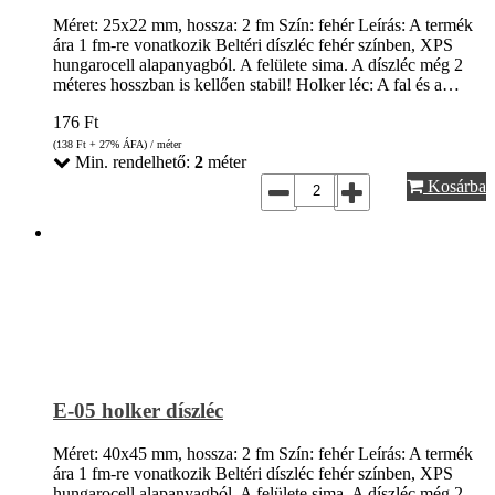
Méret: 25x22 mm, hossza: 2 fm Szín: fehér Leírás: A termék
ára 1 fm-re vonatkozik Beltéri díszléc fehér színben, XPS
hungarocell alapanyagból. A felülete sima. A díszléc még 2
méteres hosszban is kellően stabil! Holker léc: A fal és a…
176
Ft
(138
Ft
+ 27% ÁFA) / méter
Min. rendelhető:
2
méter
Kosárba
E-05 holker díszléc
Méret: 40x45 mm, hossza: 2 fm Szín: fehér Leírás: A termék
ára 1 fm-re vonatkozik Beltéri díszléc fehér színben, XPS
hungarocell alapanyagból. A felülete sima. A díszléc még 2