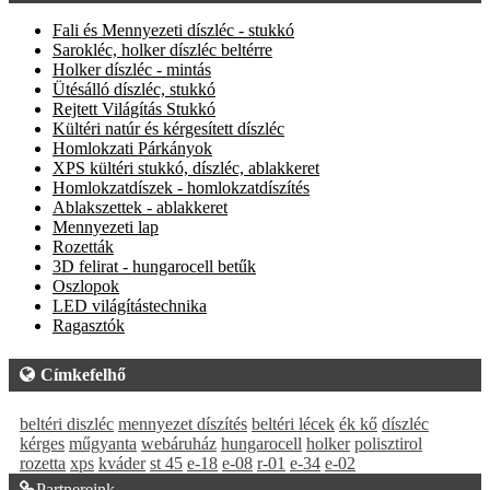
Fali és Mennyezeti díszléc - stukkó
Sarokléc, holker díszléc beltérre
Holker díszléc - mintás
Ütésálló díszléc, stukkó
Rejtett Világítás Stukkó
Kültéri natúr és kérgesített díszléc
Homlokzati Párkányok
XPS kültéri stukkó, díszléc, ablakkeret
Homlokzatdíszek - homlokzatdíszítés
Ablakszettek - ablakkeret
Mennyezeti lap
Rozetták
3D felirat - hungarocell betűk
Oszlopok
LED világítástechnika
Ragasztók
Címkefelhő
beltéri diszléc
mennyezet díszítés
beltéri lécek
ék kő
díszléc
kérges
műgyanta
webáruház
hungarocell
holker
polisztirol
rozetta
xps
kváder
st 45
e-18
e-08
r-01
e-34
e-02
Partnereink