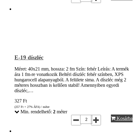
E-19 díszléc
Méret: 40x21 mm, hossza: 2 fm Szín: fehér Leírás: A termék
ára 1 fm-re vonatkozik Beltéri díszléc fehér színben, XPS
hungarocell alapanyagból. A felülete sima. A díszléc még 2
méteres hosszban is kellően stabil! Amennyiben egyedi
díszléc,…
327
Ft
(257
Ft
+ 27% ÁFA) / méter
Min. rendelhető:
2
méter
Kosárba