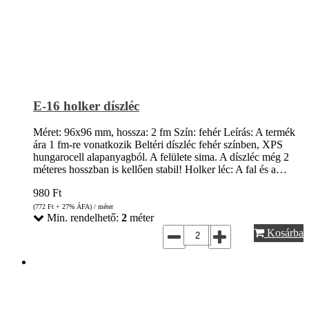
E-16 holker díszléc
Méret: 96x96 mm, hossza: 2 fm Szín: fehér Leírás: A termék
ára 1 fm-re vonatkozik Beltéri díszléc fehér színben, XPS
hungarocell alapanyagból. A felülete sima. A díszléc még 2
méteres hosszban is kellően stabil! Holker léc: A fal és a…
980
Ft
(772
Ft
+ 27% ÁFA) / méter
Min. rendelhető:
2
méter
Kosárba