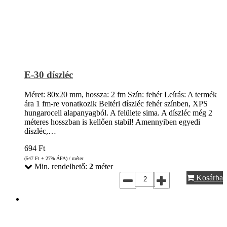
E-30 díszléc
Méret: 80x20 mm, hossza: 2 fm Szín: fehér Leírás: A termék
ára 1 fm-re vonatkozik Beltéri díszléc fehér színben, XPS
hungarocell alapanyagból. A felülete sima. A díszléc még 2
méteres hosszban is kellően stabil! Amennyiben egyedi
díszléc,…
694
Ft
(547
Ft
+ 27% ÁFA) / méter
Min. rendelhető:
2
méter
Kosárba