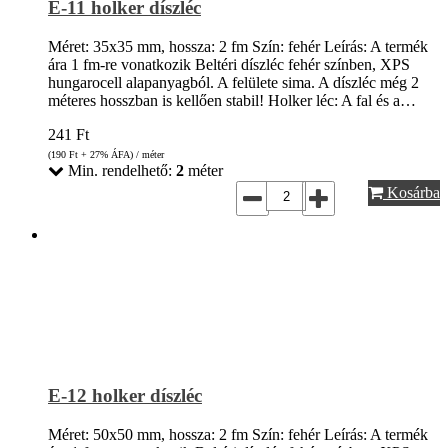
E-11 holker díszléc
Méret: 35x35 mm, hossza: 2 fm Szín: fehér Leírás: A termék
ára 1 fm-re vonatkozik Beltéri díszléc fehér színben, XPS
hungarocell alapanyagból. A felülete sima. A díszléc még 2
méteres hosszban is kellően stabil! Holker léc: A fal és a…
241
Ft
(190
Ft
+ 27% ÁFA) / méter
Min. rendelhető:
2
méter
Kosárba
E-12 holker díszléc
Méret: 50x50 mm, hossza: 2 fm Szín: fehér Leírás: A termék