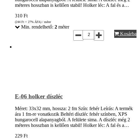
méteres hosszban is kellően stabil! Holker léc: A fal és a…
310
Ft
(244
Ft
+ 27% ÁFA) / méter
Min. rendelhető:
2
méter
Kosárba
E-06 holker díszléc
Méret: 33x32 mm, hossza: 2 fm Szín: fehér Leírás: A termék
ára 1 fm-re vonatkozik Beltéri díszléc fehér színben, XPS
hungarocell alapanyagból. A felülete sima. A díszléc még 2
méteres hosszban is kellően stabil! Holker léc: A fal és a…
229
Ft