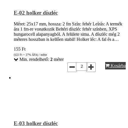
E-02 holker díszléc
Méret: 25x17 mm, hossza: 2 fm Szín: fehér Leírás: A termék
ára 1 fm-re vonatkozik Beltéri díszléc fehér színben, XPS
hungarocell alapanyagból. A felülete sima. A díszléc még 2
méteres hosszban is kellően stabil! Holker léc: A fal és a…
155
Ft
(122
Ft
+ 27% ÁFA) / méter
Min. rendelhető:
2
méter
Kosárba
E-03 holker díszléc