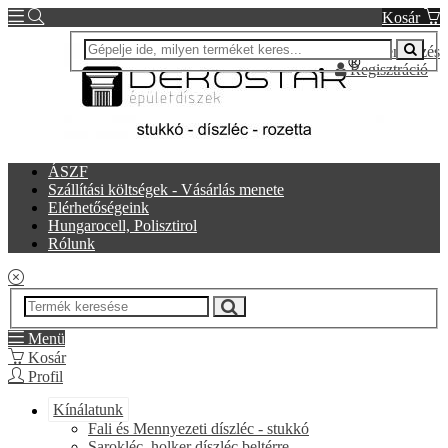
Kosár
Bejelentkezés
Regisztráció
ÁSZF
Szállítási költségek - Vásárlás menete
Elérhetőségeink
Hungarocell, Polisztirol
Rólunk
Menü
Kosár
Profil
Kínálatunk
Fali és Mennyezeti díszléc - stukkó
Sarokléc, holker díszléc beltérre