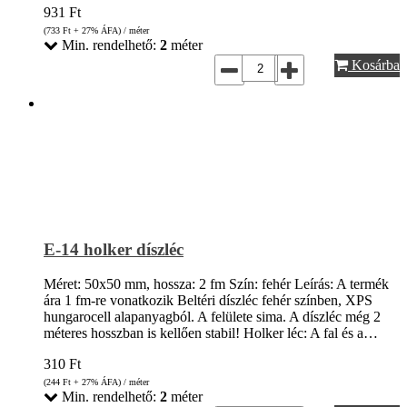
931
Ft
(733
Ft
+ 27% ÁFA) / méter
Min. rendelhető:
2
méter
Kosárba
E-14 holker díszléc
Méret: 50x50 mm, hossza: 2 fm Szín: fehér Leírás: A termék
ára 1 fm-re vonatkozik Beltéri díszléc fehér színben, XPS
hungarocell alapanyagból. A felülete sima. A díszléc még 2
méteres hosszban is kellően stabil! Holker léc: A fal és a…
310
Ft
(244
Ft
+ 27% ÁFA) / méter
Min. rendelhető:
2
méter