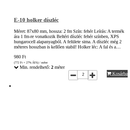
E-10 holker díszléc
Méret: 87x80 mm, hossza: 2 fm Szín: fehér Leírás: A termék
ára 1 fm-re vonatkozik Beltéri díszléc fehér színben, XPS
hungarocell alapanyagból. A felülete sima. A díszléc még 2
méteres hosszban is kellően stabil! Holker léc: A fal és a…
980
Ft
(772
Ft
+ 27% ÁFA) / méter
Min. rendelhető:
2
méter
Kosárba