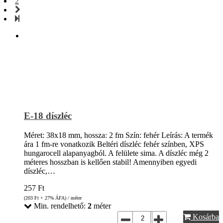
2
E-18 díszléc
Méret: 38x18 mm, hossza: 2 fm Szín: fehér Leírás: A termék
ára 1 fm-re vonatkozik Beltéri díszléc fehér színben, XPS
hungarocell alapanyagból. A felülete sima. A díszléc még 2
méteres hosszban is kellően stabil! Amennyiben egyedi
díszléc,…
257
Ft
(203
Ft
+ 27% ÁFA) / méter
Min. rendelhető:
2
méter
Kosárba