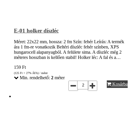
E-01 holker díszléc
Méret: 22x22 mm, hossza: 2 fm Szín: fehér Leírás: A termék
ára 1 fm-re vonatkozik Beltéri díszléc fehér színben, XPS
hungarocell alapanyagból. A felülete sima. A díszléc még 2
méteres hosszban is kellően stabil! Holker léc: A fal és a…
159
Ft
(125
Ft
+ 27% ÁFA) / méter
Min. rendelhető:
2
méter
Kosárba