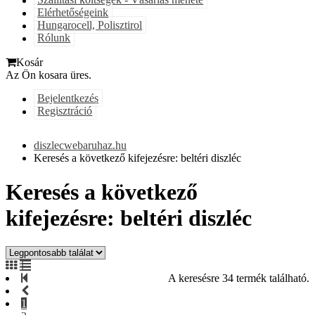
Szállítási költségek - Vásárlás menete
Elérhetőségeink
Hungarocell, Polisztirol
Rólunk
Kosár
Az Ön kosara üres.
Bejelentkezés
Regisztráció
diszlecwebaruhaz.hu
Keresés a következő kifejezésre: beltéri diszléc
Keresés a következő
kifejezésre: beltéri diszléc
A keresésre 34 termék található.
1