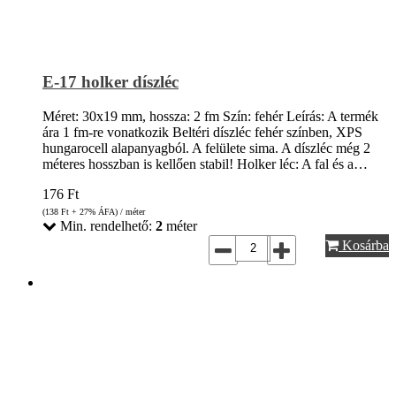
E-17 holker díszléc
Méret: 30x19 mm, hossza: 2 fm Szín: fehér Leírás: A termék
ára 1 fm-re vonatkozik Beltéri díszléc fehér színben, XPS
hungarocell alapanyagból. A felülete sima. A díszléc még 2
méteres hosszban is kellően stabil! Holker léc: A fal és a…
176
Ft
(138
Ft
+ 27% ÁFA) / méter
Min. rendelhető:
2
méter
Kosárba