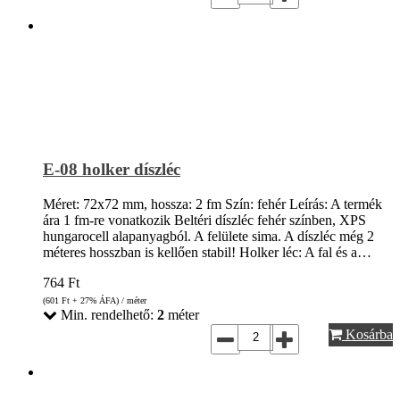
E-08 holker díszléc
Méret: 72x72 mm, hossza: 2 fm Szín: fehér Leírás: A termék
ára 1 fm-re vonatkozik Beltéri díszléc fehér színben, XPS
hungarocell alapanyagból. A felülete sima. A díszléc még 2
méteres hosszban is kellően stabil! Holker léc: A fal és a…
764
Ft
(601
Ft
+ 27% ÁFA) / méter
Min. rendelhető:
2
méter
Kosárba