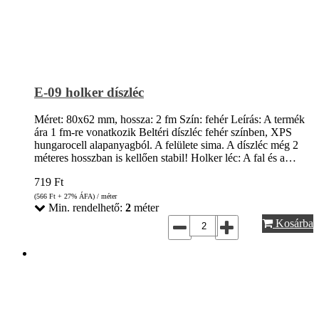
E-09 holker díszléc
Méret: 80x62 mm, hossza: 2 fm Szín: fehér Leírás: A termék
ára 1 fm-re vonatkozik Beltéri díszléc fehér színben, XPS
hungarocell alapanyagból. A felülete sima. A díszléc még 2
méteres hosszban is kellően stabil! Holker léc: A fal és a…
719
Ft
(566
Ft
+ 27% ÁFA) / méter
Min. rendelhető:
2
méter
Kosárba