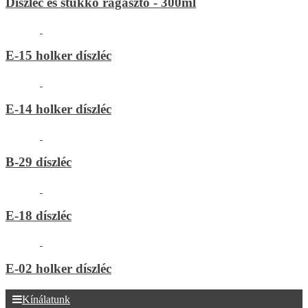
Díszléc és stukkó ragasztó - 300ml
E-15 holker díszléc
E-14 holker díszléc
B-29 díszléc
E-18 díszléc
E-02 holker díszléc
Kínálatunk