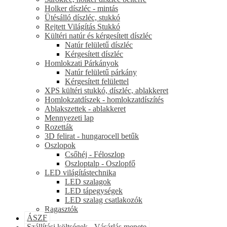
Holker díszléc - mintás
Ütésálló díszléc, stukkó
Rejtett Világítás Stukkó
Kültéri natúr és kérgesített díszléc
Natúr felületű díszléc
Kérgesített díszléc
Homlokzati Párkányok
Natúr felületű párkány
Kérgesített felülettel
XPS kültéri stukkó, díszléc, ablakkeret
Homlokzatdíszek - homlokzatdíszítés
Ablakszettek - ablakkeret
Mennyezeti lap
Rozetták
3D felirat - hungarocell betűk
Oszlopok
Csőhéj - Féloszlop
Oszloptalp - Oszlopfő
LED világítástechnika
LED szalagok
LED tápegységek
LED szalag csatlakozók
Ragasztók
ÁSZF