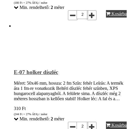
(180
Ft
+ 27% ÁFA) / méter
Min. rendelhető:
2
méter
Kosárba
E-07 holker díszléc
Méret: 50x46 mm, hossza: 2 fm Szín: fehér Leírás: A termék
ára 1 fm-re vonatkozik Beltéri díszléc fehér színben, XPS
hungarocell alapanyagból. A felülete sima. A díszléc még 2
méteres hosszban is kellően stabil! Holker léc: A fal és a…
310
Ft
(244
Ft
+ 27% ÁFA) / méter
Min. rendelhető:
2
méter
Kosárba