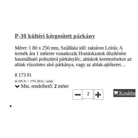
P-30 kültéri kérgesített párkány
Méret: 1 80 x 250 mm, Szállítási idő: raktáron Leírás: A
termék ára 1 méterre vonatkozik Homlokzatok díszítésére
használható polisztirol párkányléc, ablakok keretezésekor az
ablak vízszintes alsó párkánya, vagy az ablak-ajtókeret…
8 173
Ft
(6 436
Ft
+ 27% ÁFA) / méter
Min. rendelhető:
2
méter
Kosárba