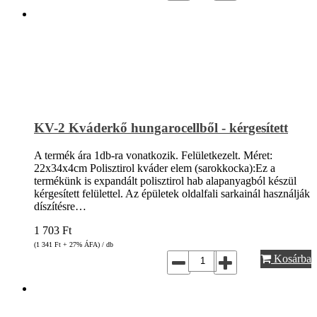
KV-2 Kváderkő hungarocellből - kérgesített
A termék ára 1db-ra vonatkozik. Felületkezelt. Méret:
22x34x4cm Polisztirol kváder elem (sarokkocka):Ez a
termékünk is expandált polisztirol hab alapanyagból készül
kérgesített felülettel. Az épületek oldalfali sarkainál használják
díszítésre…
1 703
Ft
(1 341
Ft
+ 27% ÁFA) / db
Kosárba