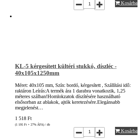
Kosárba
KL-5 kérgesített kültéri stukkó, díszléc -
40x105x1250mm
Méret: 40x105 mm, Szín: bordó, kérgesített , Szállítási idő:
raktáron Leírás:A termék ára 1 darabra vonatkozik, 1,25
méteres szálban!Homlokzatok díszítésére használható
elsősorban az ablakok, ajtók keretezésére.Elegánsabb
megjelenést…
1 518
Ft
(1 195
Ft
+ 27% ÁFA) / db
Kosárba