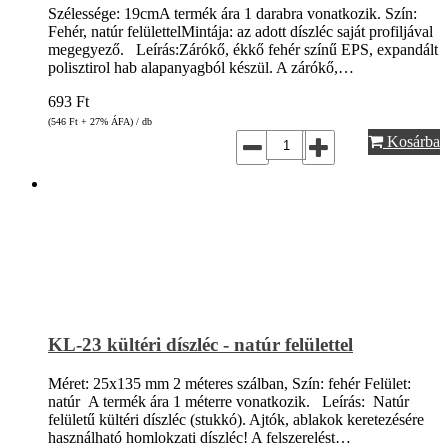
Szélessége: 19cmA termék ára 1 darabra vonatkozik. Szín:
Fehér, natúr felülettelMintája: az adott díszléc saját profiljával
megegyező. Leírás:Zárókő, ékkő fehér színű EPS, expandált
polisztirol hab alapanyagból készül. A zárókő,…
693
Ft
(546
Ft
+ 27% ÁFA) / db
Kosárba
KL-23 kültéri díszléc - natúr felülettel
Méret: 25x135 mm 2 méteres szálban, Szín: fehér Felület:
natúr A termék ára 1 méterre vonatkozik. Leírás: Natúr
felületű kültéri díszléc (stukkó). Ajtók, ablakok keretezésére
használható homlokzati díszléc! A felszerelést…