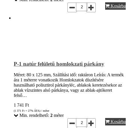
Kosárba
P-1 natúr felületű homlokzati párkány
Méret: 80 x 125 mm, Szállítási idő: raktáron Leírás: A termék
ára 1 méterre vonatkozik Homlokzatok díszítésére
használható polisztirol párkányléc, ablakok keretezésekor az
ablak vízszintes alsó párkánya, vagy az ablak-ajtókeret
felső…
1 741
Ft
(1 371
Ft
+ 27% ÁFA) / méter
Min. rendelhető:
2
méter
Kosárba