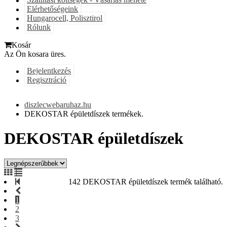
Szállítási költségek - Vásárlás menete
Elérhetőségeink
Hungarocell, Polisztirol
Rólunk
Kosár
Az Ön kosara üres.
Bejelentkezés
Regisztráció
diszlecwebaruhaz.hu
DEKOSTAR épületdíszek termékek.
DEKOSTAR épületdíszek
142 DEKOSTAR épületdíszek termék található.
1
2
3