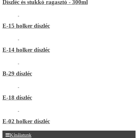
Díszléc és stukkó ragasztó - 300ml
E-15 holker díszléc
E-14 holker díszléc
B-29 díszléc
E-18 díszléc
E-02 holker díszléc
Kínálatunk