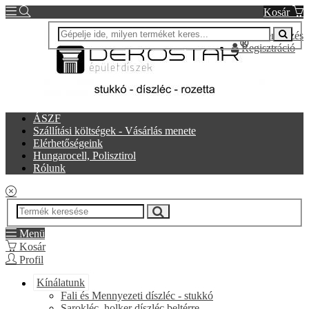
Kosár
Bejelentkezés
Regisztráció
ÁSZF
Szállítási költségek - Vásárlás menete
Elérhetőségeink
Hungarocell, Polisztirol
Rólunk
Menü
Kosár
Profil
Kínálatunk
Fali és Mennyezeti díszléc - stukkó
Sarokléc, holker díszléc beltérre