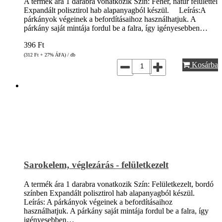
A termék ára 1 darabra vonatkozik Szín: Fehér, natúr felülettel
Expandált polisztirol hab alapanyagból készül. Leírás:A
párkányok végeinek a befordításaihoz használhatjuk. A
párkány saját mintája fordul be a falra, így igényesebben…
396
Ft
(312
Ft
+ 27% ÁFA) / db
Kosárba
Sarokelem, véglezárás - felületkezelt
A termék ára 1 darabra vonatkozik Szín: Felületkezelt, bordó
színben Expandált polisztirol hab alapanyagból készül.
Leírás: A párkányok végeinek a befordításaihoz
használhatjuk. A párkány saját mintája fordul be a falra, így
igényesebben…