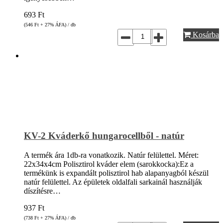
693
Ft
(546
Ft
+ 27% ÁFA) / db
Kosárba
KV-2 Kváderkő hungarocellből - natúr
A termék ára 1db-ra vonatkozik. Natúr felülettel. Méret:
22x34x4cm Polisztirol kváder elem (sarokkocka):Ez a
termékünk is expandált polisztirol hab alapanyagból készül
natúr felülettel. Az épületek oldalfali sarkainál használják
díszítésre…
937
Ft
(738
Ft
+ 27% ÁFA) / db