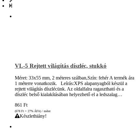
VL-5 Rejtett világítás díszléc, stukkó
Méret: 33x55 mm, 2 méteres szálban,Szín: fehér A termék ára
1 méterre vonatkozik. Leírás:XPS alapanyagból készül a
rejtett világítás díszlécünk. Az oldalfalra ragasztható és a
díszléc belső kialakításában helyezhető el a ledszalag…
861
Ft
(678
Ft
+ 27% ÁFA) / méter
Készlethiány!