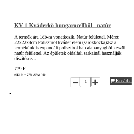
KV-1 Kváderkő hungarocellből - natúr
A termék ára 1db-ra vonatkozik. Natúr felülettel. Méret:
22x22x4cm Polisztirol kváder elem (sarokkocka):Ez a
termékünk is expandált polisztirol hab alapanyagból készül
natúr felülettel. Az épületek oldalfali sarkainál használják
díszítésre…
779
Ft
(613
Ft
+ 27% ÁFA) / db
Kosárba