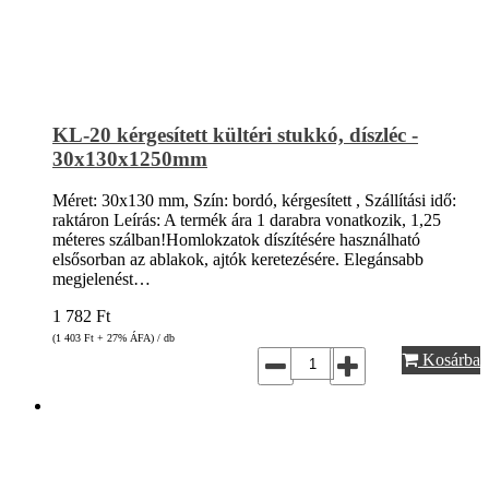
KL-20 kérgesített kültéri stukkó, díszléc -
30x130x1250mm
Méret: 30x130 mm, Szín: bordó, kérgesített , Szállítási idő:
raktáron Leírás: A termék ára 1 darabra vonatkozik, 1,25
méteres szálban!Homlokzatok díszítésére használható
elsősorban az ablakok, ajtók keretezésére. Elegánsabb
megjelenést…
1 782
Ft
(1 403
Ft
+ 27% ÁFA) / db
Kosárba