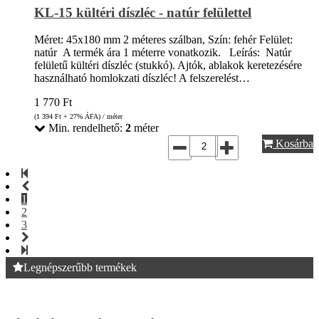
KL-15 kültéri díszléc - natúr felülettel
Méret: 45x180 mm 2 méteres szálban, Szín: fehér Felület:
natúr A termék ára 1 méterre vonatkozik. Leírás: Natúr
felületű kültéri díszléc (stukkó). Ajtók, ablakok keretezésére
használható homlokzati díszléc! A felszerelést…
1 770
Ft
(1 394
Ft
+ 27% ÁFA) / méter
Min. rendelhető:
2
méter
Kosárba
1
2
3
Legnépszerűbb termékek