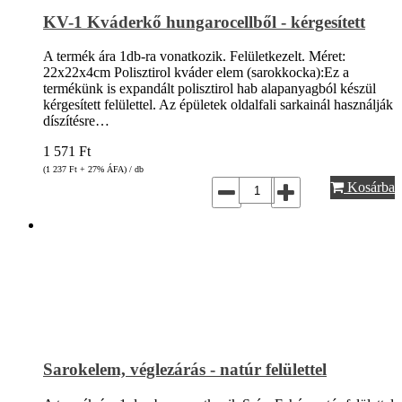
KV-1 Kváderkő hungarocellből - kérgesített
A termék ára 1db-ra vonatkozik. Felületkezelt. Méret:
22x22x4cm Polisztirol kváder elem (sarokkocka):Ez a
termékünk is expandált polisztirol hab alapanyagból készül
kérgesített felülettel. Az épületek oldalfali sarkainál használják
díszítésre…
1 571
Ft
(1 237
Ft
+ 27% ÁFA) / db
Kosárba
Sarokelem, véglezárás - natúr felülettel