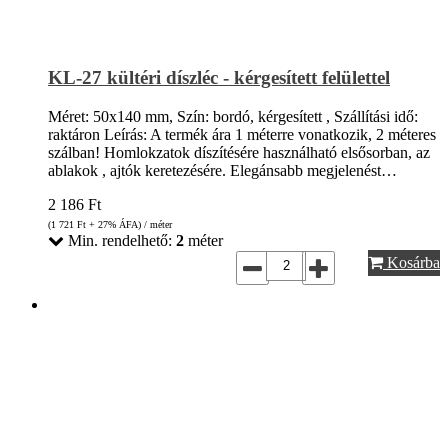
KL-27 kültéri díszléc - kérgesített felülettel
Méret: 50x140 mm, Szín: bordó, kérgesített , Szállítási idő:
raktáron Leírás: A termék ára 1 méterre vonatkozik, 2 méteres
szálban! Homlokzatok díszítésére használható elsősorban, az
ablakok , ajtók keretezésére. Elegánsabb megjelenést…
2 186
Ft
(1 721
Ft
+ 27% ÁFA) / méter
Min. rendelhető:
2
méter
Kosárba