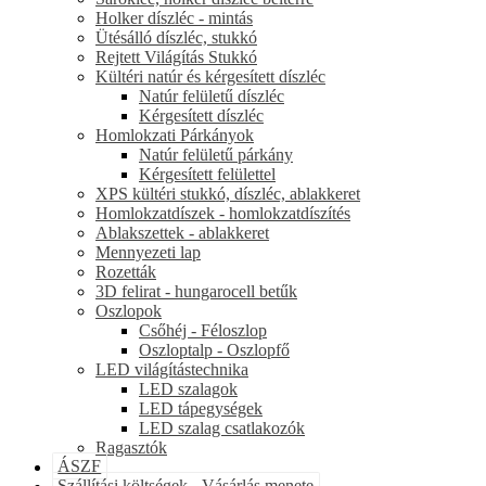
Holker díszléc - mintás
Ütésálló díszléc, stukkó
Rejtett Világítás Stukkó
Kültéri natúr és kérgesített díszléc
Natúr felületű díszléc
Kérgesített díszléc
Homlokzati Párkányok
Natúr felületű párkány
Kérgesített felülettel
XPS kültéri stukkó, díszléc, ablakkeret
Homlokzatdíszek - homlokzatdíszítés
Ablakszettek - ablakkeret
Mennyezeti lap
Rozetták
3D felirat - hungarocell betűk
Oszlopok
Csőhéj - Féloszlop
Oszloptalp - Oszlopfő
LED világítástechnika
LED szalagok
LED tápegységek
LED szalag csatlakozók
Ragasztók
ÁSZF