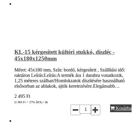
KL-15 kérgesített kültéri stukkó, díszléc -
45x180x1250mm
Méret: 45x180 mm, Szín: bordó, kérgesített , Szállítási idő:
raktáron Leírás:Leírás:A termék ára 1 darabra vonatkozik,
1,25 méteres szálban!Homlokzatok díszítésére használható
elsősorban az ablakok, ajtók keretezésére.Elegánsabb…
2 495
Ft
(1 964
Ft
+ 27% ÁFA) / db
Kosárba