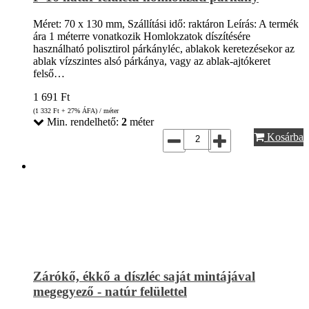
Méret: 70 x 130 mm, Szállítási idő: raktáron Leírás: A termék
ára 1 méterre vonatkozik Homlokzatok díszítésére
használható polisztirol párkányléc, ablakok keretezésekor az
ablak vízszintes alsó párkánya, vagy az ablak-ajtókeret
felső…
1 691
Ft
(1 332
Ft
+ 27% ÁFA) / méter
Min. rendelhető:
2
méter
Kosárba
Zárókő, ékkő a díszléc saját mintájával
megegyező - natúr felülettel