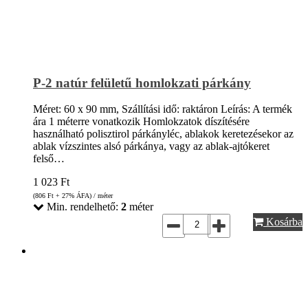
P-2 natúr felületű homlokzati párkány
Méret: 60 x 90 mm, Szállítási idő: raktáron Leírás: A termék
ára 1 méterre vonatkozik Homlokzatok díszítésére
használható polisztirol párkányléc, ablakok keretezésekor az
ablak vízszintes alsó párkánya, vagy az ablak-ajtókeret
felső…
1 023
Ft
(806
Ft
+ 27% ÁFA) / méter
Min. rendelhető:
2
méter
Kosárba