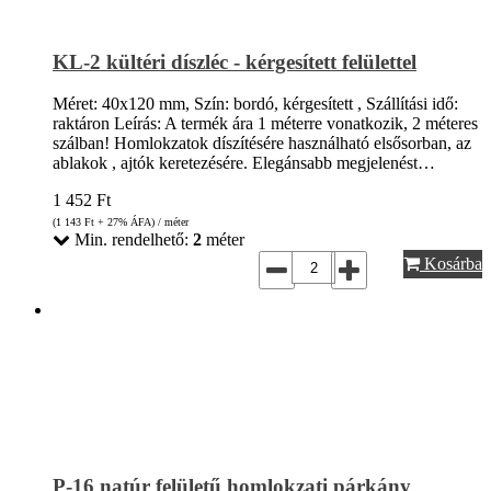
KL-2 kültéri díszléc - kérgesített felülettel
Méret: 40x120 mm, Szín: bordó, kérgesített , Szállítási idő:
raktáron Leírás: A termék ára 1 méterre vonatkozik, 2 méteres
szálban! Homlokzatok díszítésére használható elsősorban, az
ablakok , ajtók keretezésére. Elegánsabb megjelenést…
1 452
Ft
(1 143
Ft
+ 27% ÁFA) / méter
Min. rendelhető:
2
méter
Kosárba
P-16 natúr felületű homlokzati párkány