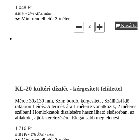
1 048
Ft
(826
Ft
+ 27% ÁFA) / méter
Min. rendelhető:
2
méter
Kosárba
KL-20 kültéri díszléc - kérgesített felülettel
Méret: 30x130 mm, Szín: bordó, kérgesített , Szállítási idő:
raktáron Leírás: A termék ára 1 méterre vonatkozik, 2 méteres
szálban! Homlokzatok díszítésére használható elsősorban, az
ablakok , ajtók keretezésére. Elegánsabb megjelenést…
1 716
Ft
(1 351
Ft
+ 27% ÁFA) / méter
Min. rendelhető:
2
méter