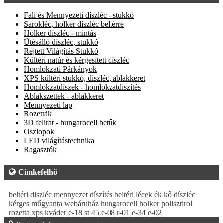
Fali és Mennyezeti díszléc - stukkó
Sarokléc, holker díszléc beltérre
Holker díszléc - mintás
Ütésálló díszléc, stukkó
Rejtett Világítás Stukkó
Kültéri natúr és kérgesített díszléc
Homlokzati Párkányok
XPS kültéri stukkó, díszléc, ablakkeret
Homlokzatdíszek - homlokzatdíszítés
Ablakszettek - ablakkeret
Mennyezeti lap
Rozetták
3D felirat - hungarocell betűk
Oszlopok
LED világítástechnika
Ragasztók
Címkefelhő
beltéri diszléc
mennyezet díszítés
beltéri lécek
ék kő
díszléc
kérges
műgyanta
webáruház
hungarocell
holker
polisztirol
rozetta
xps
kváder
e-18
st 45
e-08
r-01
e-34
e-02