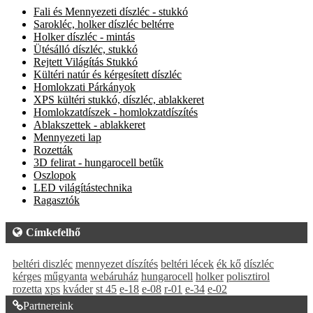
Fali és Mennyezeti díszléc - stukkó
Sarokléc, holker díszléc beltérre
Holker díszléc - mintás
Ütésálló díszléc, stukkó
Rejtett Világítás Stukkó
Kültéri natúr és kérgesített díszléc
Homlokzati Párkányok
XPS kültéri stukkó, díszléc, ablakkeret
Homlokzatdíszek - homlokzatdíszítés
Ablakszettek - ablakkeret
Mennyezeti lap
Rozetták
3D felirat - hungarocell betűk
Oszlopok
LED világítástechnika
Ragasztók
Címkefelhő
beltéri diszléc
mennyezet díszítés
beltéri lécek
ék kő
díszléc
kérges
műgyanta
webáruház
hungarocell
holker
polisztirol
rozetta
xps
kváder
st 45
e-18
e-08
r-01
e-34
e-02
Partnereink