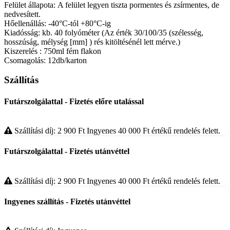
Felület állapota:
A felület legyen tiszta pormentes és zsírmentes, de
nedvesített.
Hőellenállás:
-40°C-tól +80°C-ig
Kiadósság:
kb. 40 folyóméter (Az érték 30/100/35 (szélesség,
hosszúság, mélység [mm] ) rés kitöltésénél lett mérve.)
Kiszerelés :
750ml fém flakon
Csomagolás:
12db/karton
Szállítás
Futárszolgálattal - Fizetés előre utalással
Szállítási díj: 2 900
Ft
Ingyenes 40 000
Ft
értékű rendelés felett.
Futárszolgálattal - Fizetés utánvéttel
Szállítási díj: 2 900
Ft
Ingyenes 40 000
Ft
értékű rendelés felett.
Ingyenes szállítás - Fizetés utánvéttel