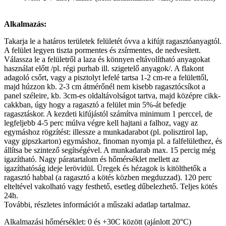
Alkalmazás:
Takarja le a határos területek felületét óvva a kifújt ragasztóanyagtól.
A felület legyen tiszta pormentes és zsírmentes, de nedvesített.
Válassza le a felületről a laza és könnyen eltávolítható anyagokat
használat előtt /pl. régi purhab ill. szigetelő anyagok/. A flakont
adagoló csőrt, vagy a pisztolyt lefelé tartsa 1-2 cm-re a felülettől,
majd húzzon kb. 2-3 cm átmérőnél nem kisebb ragasztócsíkot a
panel széleire, kb. 3cm-es oldaltávolságot tartva, majd középre cikk-
cakkban, úgy hogy a ragasztó a felület min 5%-át befedje
ragasztáskor. A kezdeti kifújástól számítva minimum 1 perccel, de
legfeljebb 4-5 perc múlva végre kell hajtani a falhoz, vagy az
egymáshoz rögzítést: illessze a munkadarabot (pl. polisztirol lap,
vagy gipszkarton) egymáshoz, finoman nyomja pl. a falfelülethez, és
állítsa be szintező segítségével. A munkadarab max. 15 percig még
igazítható. Nagy páratartalom és hőmérséklet mellett az
igazíthatóság ideje lerövidül. Üregek és hézagok is kitölthetők a
ragasztó habbal (a ragasztó a kötés közben megduzzad). 120 perc
elteltével vakolható vagy festhető, esetleg dűbelezhető. Teljes kötés
24h.
További, részletes információt a műszaki adatlap tartalmaz.
Alkalmazási hőmérséklet:
0 és +30C között (ajánlott 20°C)