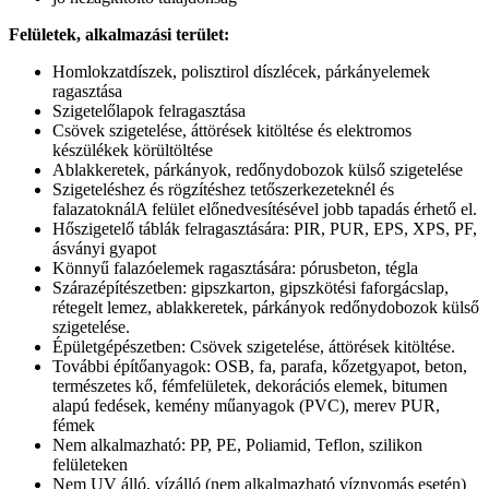
Felületek, alkalmazási terület:
Homlokzatdíszek, polisztirol díszlécek, párkányelemek
ragasztása
Szigetelőlapok felragasztása
Csövek szigetelése, áttörések kitöltése és elektromos
készülékek körültöltése
Ablakkeretek, párkányok, redőnydobozok külső szigetelése
Szigeteléshez és rögzítéshez tetőszerkezeteknél és
falazatoknálA felület előnedvesítésével jobb tapadás érhető el.
Hőszigetelő táblák felragasztására: PIR, PUR, EPS, XPS, PF,
ásványi gyapot
Könnyű falazóelemek ragasztására: pórusbeton, tégla
Szárazépítészetben: gipszkarton, gipszkötési faforgácslap,
rétegelt lemez, ablakkeretek, párkányok redőnydobozok külső
szigetelése.
Épületgépészetben: Csövek szigetelése, áttörések kitöltése.
További építőanyagok: OSB, fa, parafa, kőzetgyapot, beton,
természetes kő, fémfelületek, dekorációs elemek, bitumen
alapú fedések, kemény műanyagok (PVC), merev PUR,
fémek
Nem alkalmazható: PP, PE, Poliamid, Teflon, szilikon
felületeken
Nem UV álló, vízálló (nem alkalmazható víznyomás esetén)