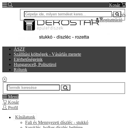
Kosár
Bejelentkezés
Regisztráció
ÁSZF
Szállítási költségek - Vásárlás menete
Elérhetőségeink
Hungarocell, Polisztirol
Rólunk
Menü
Kosár
Profil
Kínálatunk
Fali és Mennyezeti díszléc - stukkó
Sarokléc, holker díszléc beltérre