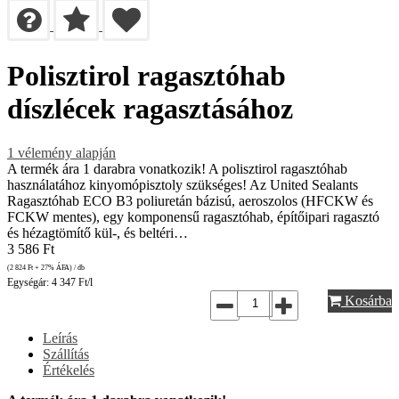
Polisztirol ragasztóhab
díszlécek ragasztásához
1
vélemény alapján
A termék ára 1 darabra vonatkozik! A polisztirol ragasztóhab
használatához kinyomópisztoly szükséges! Az United Sealants
Ragasztóhab ECO B3 poliuretán bázisú, aeroszolos (HFCKW és
FCKW mentes), egy komponensű ragasztóhab, építőipari ragasztó
és hézagtömítő kül-, és beltéri…
3 586
Ft
(2 824
Ft
+ 27% ÁFA) / db
Egységár: 4 347 Ft/l
Kosárba
Leírás
Szállítás
Értékelés