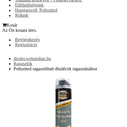
Szállítási költségek - Vásárlás menete
Elérhetőségeink
Hungarocell, Polisztirol
Rólunk
Kosár
Az Ön kosara üres.
Bejelentkezés
Regisztráció
diszlecwebaruhaz.hu
Ragasztók
Polisztirol ragasztóhab díszlécek ragasztásához