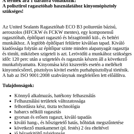
A termék ára 1 darabra vonatkozik!
A polisztirol ragasztóhab használatához kinyomópisztoly
szükséges!
Az United Sealants Ragasztóhab ECO B3 poliuretán bázisú,
aeroszolos (HFCKW és FCKW mentes), egy komponensű
ragasztóhab, építőipari ragasztó és hézagtömítő kül-, és beltéri
munkákhoz. A legtöbb építőipari felületre kiválóan tapad. Kiváló
kiadóssága folytán az építőipar szinte minden alapanyagát ragasztja
és tömíti, miközben szigeteli is azt. Lerövidíti a munkához szükséges
időt: 120 perc után a szigetelés és ragasztás készen áll a következő
munkafolyamatra. Kinyomása kézi kiszerelés esetén a mellékelt
kinyomócsőrrel, pisztolyos kivitel esetén purhabpisztollyal történik.
A hab az ISO 9001:2008 szabványnak megfelelően lett előállítva.
Tulajdonságok:
Könnyű alkalmazás, hatékony felhasználás
Felhasználási területek változatossága
felhordásra kész, tiszta technológia
habarcs nélküli ragasztás
gyorsan és erősen ragaszt, kiváló tapadás
kiváló hang-, és hőszigetelő hatás, hőhidak megszűntetése
következő munkamenet (pl. festés) 2 óra elteltével
jó hézagkitöltő tulajdonság