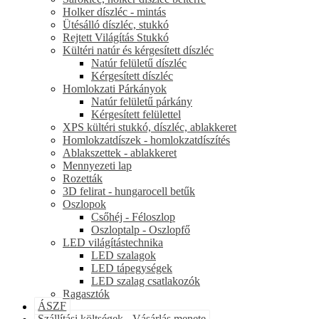
Holker díszléc - mintás
Ütésálló díszléc, stukkó
Rejtett Világítás Stukkó
Kültéri natúr és kérgesített díszléc
Natúr felületű díszléc
Kérgesített díszléc
Homlokzati Párkányok
Natúr felületű párkány
Kérgesített felülettel
XPS kültéri stukkó, díszléc, ablakkeret
Homlokzatdíszek - homlokzatdíszítés
Ablakszettek - ablakkeret
Mennyezeti lap
Rozetták
3D felirat - hungarocell betűk
Oszlopok
Csőhéj - Féloszlop
Oszloptalp - Oszlopfő
LED világítástechnika
LED szalagok
LED tápegységek
LED szalag csatlakozók
Ragasztók
ÁSZF