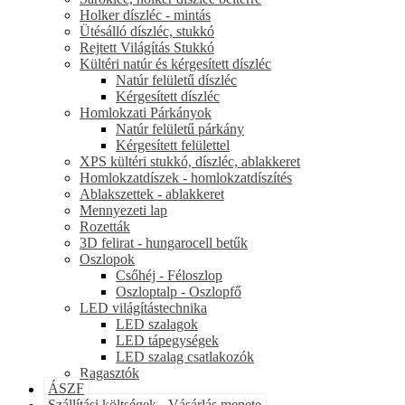
Holker díszléc - mintás
Ütésálló díszléc, stukkó
Rejtett Világítás Stukkó
Kültéri natúr és kérgesített díszléc
Natúr felületű díszléc
Kérgesített díszléc
Homlokzati Párkányok
Natúr felületű párkány
Kérgesített felülettel
XPS kültéri stukkó, díszléc, ablakkeret
Homlokzatdíszek - homlokzatdíszítés
Ablakszettek - ablakkeret
Mennyezeti lap
Rozetták
3D felirat - hungarocell betűk
Oszlopok
Csőhéj - Féloszlop
Oszloptalp - Oszlopfő
LED világítástechnika
LED szalagok
LED tápegységek
LED szalag csatlakozók
Ragasztók
ÁSZF