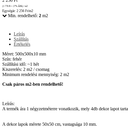
2 256
Ft
(1 776
Ft
+ 27% ÁFA) / m2
Egységár: 2 256 Ft/m2
Min. rendelhető:
2
m2
Leírás
Szállítás
Értékelés
Méret: 500x500x10 mm
Szín: fehér
Szállítási idő: ~1 hét
Kiszerelés: 2 m2 / csomag
Minimum rendelési mennyiség: 2 m2
Csak páros m2-ben rendelhető!
Leírás:
A termék ára 1 négyzetméterre vonatkozik, mely 4db dekor lapot tart
A dekor lapok mérete 50x50 cm, vastagsága 10 mm.