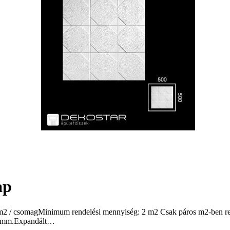
ap
2 m2 / csomagMinimum rendelési mennyiség: 2 m2 Csak páros m2-ben re
10 mm.Expandált…