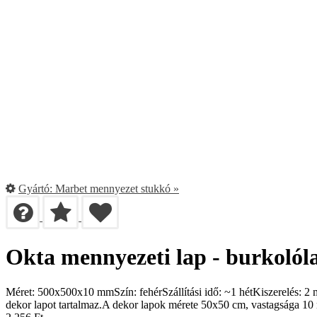
Gyártó:
Marbet mennyezet stukkó
»
Okta mennyezeti lap - burkolól
Méret: 500x500x10 mmSzín: fehérSzállítási idő: ~1 hétKiszerelés: 
dekor lapot tartalmaz.A dekor lapok mérete 50x50 cm, vastagsága 