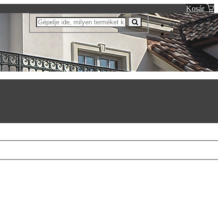
Kosár
Bejelentkezé
Regisztráció