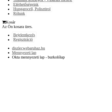
Szállítási költségek - Vásárlás menete
Elérhetőségeink
Hungarocell, Polisztirol
Rólunk
Kosár
Az Ön kosara üres.
Bejelentkezés
Regisztráció
diszlecwebaruhaz.hu
Mennyezeti lap
Okta mennyezeti lap - burkolólap