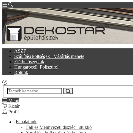
ÁSZF
Szállítási költségek - Vásárlás menete
Elérhetőségeink
Hungarocell, Polisztirol
Rólunk
Menü
Kosár
Profil
Kínálatunk
Fali és Mennyezeti díszléc - stukkó
Sarokléc, holker díszléc beltérre